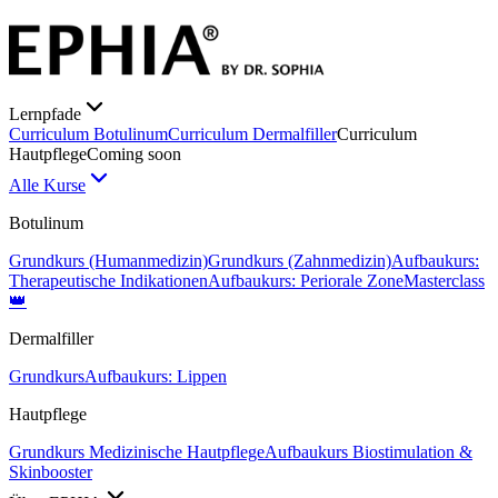
Lernpfade
Curriculum Botulinum
Curriculum Dermalfiller
Curriculum
Hautpflege
Coming soon
Alle Kurse
Botulinum
Grundkurs (Humanmedizin)
Grundkurs (Zahnmedizin)
Aufbaukurs:
Therapeutische Indikationen
Aufbaukurs: Periorale Zone
Masterclass
👑
Dermalfiller
Grundkurs
Aufbaukurs: Lippen
Hautpflege
Grundkurs Medizinische Hautpflege
Aufbaukurs Biostimulation &
Skinbooster