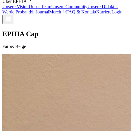
Über EPHIA
Unsere Vision
Unser Team
Unsere Community
Unsere Didaktik
Werde Proband:in
Journal
Merch ✨
FAQ & Kontakt
Karriere
Login
EPHIA Cap
Farbe:
Beige